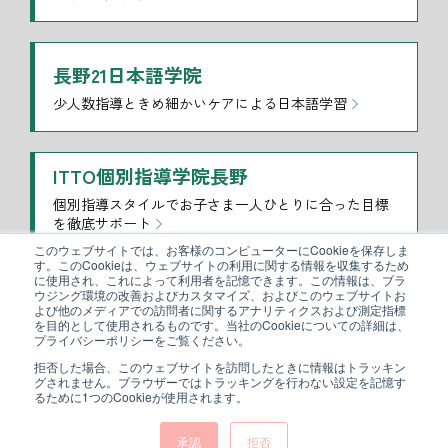
長野21日本語学院
少人数指導ときめ細かいケアによる日本語学習
ITTO個別指導学院長野
個別指導スタイルでお子さま一人ひとりに合った目標
を徹底サポート
このウェブサイトでは、お客様のコンピューターにCookieを保存しま
す。このCookieは、ウェブサイトの利用に関する情報を収集するため
に使用され、これによって利用者を記憶できます。この情報は、ブラ
医療法人メディオアシス
ウジング環境の改善およびカスタマイズ、およびこのウェブサイトお
よび他のメディアでの訪問者に関するアナリティクスおよび測定指標
長野市箱清水で島田医院・老健城山を運営しています
を目的として使用されるものです。当社のCookieについての詳細は、
プライバシーポリシーをご覧ください。
拒否した場合、このウェブサイトを訪問したときに情報はトラッキン
グされません。ブラウザーではトラッキングを行わない設定を記憶す
芹田内科クリニック
るために1つのCookieが使用されます。
ぬくもりの里の医療を支える訪問診療のクリニックで
す
承認
拒否