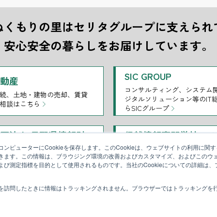
ぬくもりの里はセリタグループに支えられ
安心安全の暮らしをお届けしています。
SIC GROUP
不動産
コンサルティング、システム
続、土地・建物の売却、賃貸
ジタルソリューション等のIT
相談はこちら
らSICグループ
団法人 長野県情報財
信越情報専門学校 21
ス学院
ンピューターにCookieを保存します。このCookieは、ウェブサイトの利用に関
きます。この情報は、ブラウジング環境の改善およびカスタマイズ、およびこのウ
おける情報技術に関する人材
地域社会の発展を担うICT人
よび測定指標を目的として使用されるものです。当社のCookieについての詳細は
行います
を訪問したときに情報はトラッキングされません。ブラウザーではトラッキングを
法人メディオアシス
芹田内科クリニック
清水で島田医院・老健城山を
ぬくもりの里の医療を支える