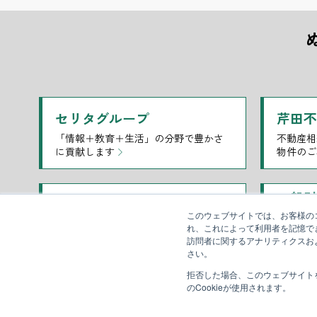
セリタグループ
芹田
「情報＋教育＋生活」の分野で豊かさ
不動産相
に貢献します
物件のご
一般財
セリタホームズ
団
このウェブサイトでは、お客様のコ
長野で暮らす快適な家を建てるならご
れ、これによって利用者を記憶で
長野県に
相談ください
訪問者に関するアナリティクスお
の育成を
さい。
拒否した場合、このウェブサイト
のCookieが使用されます。
ITTO個別指導学院長野
医療
個別指導スタイルでお子さま一人ひと
長野市箱