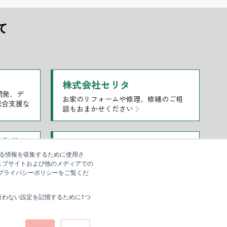
て
株式会社セリタ
開発、デ
お家のリフォームや修理、修繕のご相
総合支援な
談もおまかせください
ルネサン
長野21日本語学院
する情報を収集するために使用さ
少人数指導ときめ細かいケアによる日
ェブサイトおよび他のメディアでの
材を育てる
本語学習
、プライバシーポリシーをご覧くだ
行わない設定を記憶するために1つ
訪問診療
ご検討中の方