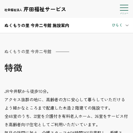
芹田福祉サービス
社会福祉法人
ぬくもりの里 今井二号館 施設案内
ひらく
ぬくもりの里 今井二号館
特徴
JR今井駅から徒歩10分。
アクセス抜群の地に、高齢者の方に安心して暮らしていただける
よう細かなところまで配慮した木造２階建ての施設です。
全48室のうち、22室を介護付き有料老人ホーム、26室をサービス付
き高齢者向け住宅としてご利用いただいています。
毎日の訪問に加え、介護スタッフが24時間365日常駐し、看護ス